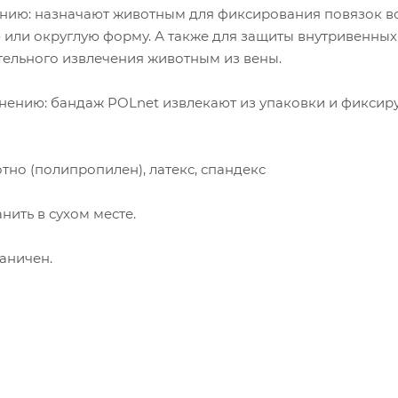
ию: назначают животным для фиксирования повязок всех 
или округлую форму. А также для защиты внутривенных 
тельного извлечения животным из вены.
ению: бандаж POLnet извлекают из упаковки и фиксирую
отно (полипропилен), латекс, спандекс
нить в сухом месте.
раничен.