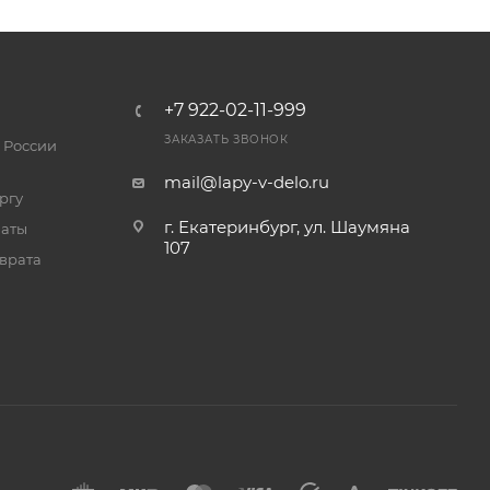
+7 922-02-11-999
ЗАКАЗАТЬ ЗВОНОК
 России
mail@lapy-v-delo.ru
ргу
г. Екатеринбург, ул. Шаумяна
латы
107
врата