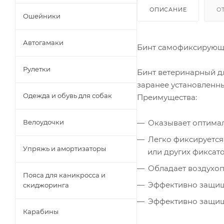
ОПИСАНИЕ
О
Ошейники
Автогамаки
Бинт самофиксирующи
Рулетки
Бинт ветеринарный д
заранее установленн
Одежда и обувь для собак
Преимущества:
Велоудочки
Оказывает оптимал
Легко фиксируется
Упряжь и амортизаторы
или других фиксато
Обладает воздухо
Пояса для каникросса и
Эффективно защища
скиджоринга
Эффективно защища
Карабины