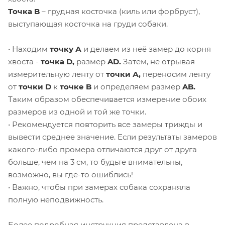
Точка B
– грудная косточка (киль или форбруст),
выступающая косточка на груди собаки.
• Находим
точку А
и делаем из неё замер до корня
хвоста -
точка D,
размер
AD.
Затем, не отрывая
измерительную ленту от
точки А,
переносим ленту
от
точки D
к
точке B
и определяем размер
AB.
Таким образом обеспечивается измерение обоих
размеров из одной и той же точки.
• Рекомендуется повторить все замеры трижды и
вывести среднее значение. Если результаты замеров
какого-либо промера отличаются друг от друга
больше, чем на 3 см, то будьте внимательны,
возможно, вы где-то ошиблись!
• Важно, чтобы при замерах собака сохраняла
полную неподвижность.
Более подробная инструкция представлена в