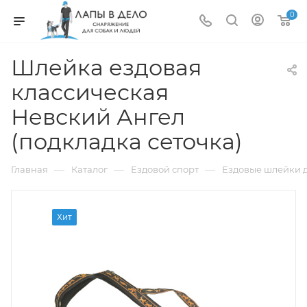
0
Шлейка ездовая
классическая
Невский Ангел
(подкладка сеточка)
—
—
—
Главная
Каталог
Ездовой спорт
Ездовые шлейки д
Хит