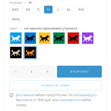
Размер
—
M
XXS
XS
S
M
L
XL
XXL
XXXL
Цвет
—
на черном оранжевая упряжка
В КОРЗИНУ
КУПИТЬ В 1 КЛИК
Доставка
в любой город России. По
Екатеринбургу
бесплатно от 1500 руб. или
самовывоз
от любой
суммы.