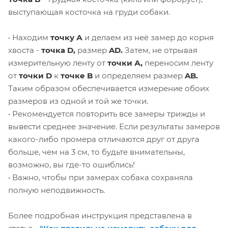
выступающая косточка на груди собаки.
• Находим
точку А
и делаем из неё замер до корня
хвоста -
точка D,
размер
AD.
Затем, не отрывая
измерительную ленту от
точки А,
переносим ленту
от
точки D
к
точке B
и определяем размер
AB.
Таким образом обеспечивается измерение обоих
размеров из одной и той же точки.
• Рекомендуется повторить все замеры трижды и
вывести среднее значение. Если результаты замеров
какого-либо промера отличаются друг от друга
больше, чем на 3 см, то будьте внимательны,
возможно, вы где-то ошиблись!
• Важно, чтобы при замерах собака сохраняла
полную неподвижность.
Более подробная инструкция представлена в