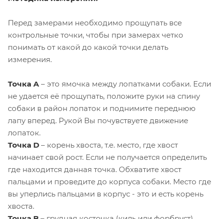
Перед замерами необходимо прощупать все
контрольные точки, чтобы при замерах четко
понимать от какой до какой точки делать
измерения.
Точка А
– это ямочка между лопатками собаки. Если
не удается её прощупать, положите руки на спину
собаки в район лопаток и поднимите переднюю
лапу вперед. Рукой Вы почувствуете движение
лопаток.
Точка D
– корень хвоста, т.е. место, где хвост
начинает свой рост. Если не получается определить
где находится данная точка. Обхватите хвост
пальцами и проведите до корпуса собаки. Место где
вы уперлись пальцами в корпус - это и есть корень
хвоста.
Точка B
– грудная косточка (киль или форбруст),