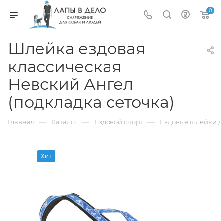
0
Шлейка ездовая
классическая
Невский Ангел
(подкладка сеточка)
—
—
—
Главная
Каталог
Ездовой спорт
Ездовые шлейки д
Хит