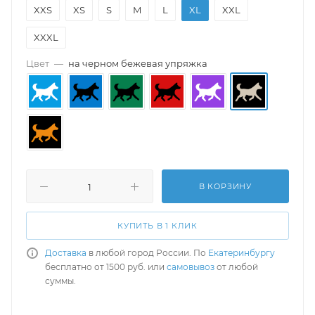
XXS
XS
S
M
L
XL
XXL
XXXL
Цвет
—
на черном бежевая упряжка
В КОРЗИНУ
КУПИТЬ В 1 КЛИК
Доставка
в любой город России. По
Екатеринбургу
бесплатно от 1500 руб. или
самовывоз
от любой
суммы.