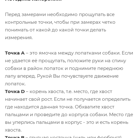
Перед замерами необходимо прощупать все
контрольные точки, чтобы при замерах четко
понимать от какой до какой точки делать
измерения.
Точка А
– это ямочка между лопатками собаки. Если
не удается её прощупать, положите руки на спину
собаки в район лопаток и поднимите переднюю
лапу вперед. Рукой Вы почувствуете движение
лопаток.
Точка D
– корень хвоста, т.е. место, где хвост
начинает свой рост. Если не получается определить
где находится данная точка. Обхватите хвост
пальцами и проведите до корпуса собаки. Место где
вы уперлись пальцами в корпус - это и есть корень
хвоста.
Точка B
– грудная косточка (киль или форбруст),