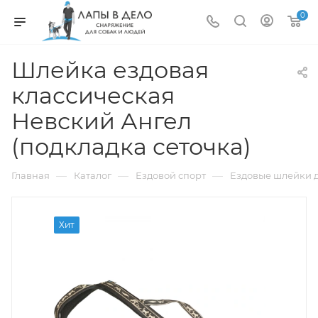
0
Шлейка ездовая
классическая
Невский Ангел
(подкладка сеточка)
—
—
—
Главная
Каталог
Ездовой спорт
Ездовые шлейки д
Хит