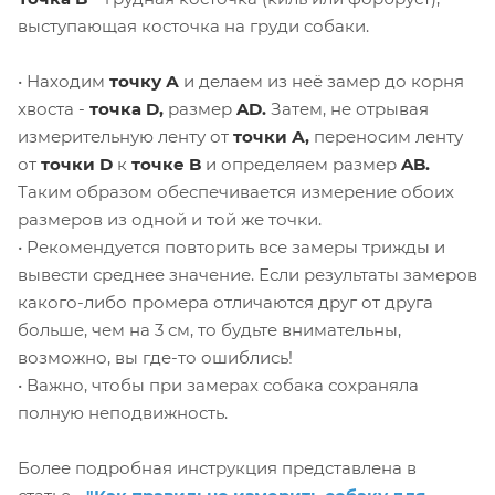
выступающая косточка на груди собаки.
• Находим
точку А
и делаем из неё замер до корня
хвоста -
точка D,
размер
AD.
Затем, не отрывая
измерительную ленту от
точки А,
переносим ленту
от
точки D
к
точке B
и определяем размер
AB.
Таким образом обеспечивается измерение обоих
размеров из одной и той же точки.
• Рекомендуется повторить все замеры трижды и
вывести среднее значение. Если результаты замеров
какого-либо промера отличаются друг от друга
больше, чем на 3 см, то будьте внимательны,
возможно, вы где-то ошиблись!
• Важно, чтобы при замерах собака сохраняла
полную неподвижность.
Более подробная инструкция представлена в