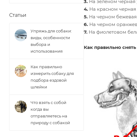
3.
На зеленом черная 
4.
На красном черная 
Статьи
5.
На черном бежевая
6.
На черном оранжев
Упряжь для собаки:
7.
На фиолетовом бела
виды, особенности
выбора и
Как правильно снять
использования
Как правильно
измерить собаку для
подбора ездовой
шлейки
Что взять с собой
когда вы
отправляетесь на
природу с собакой