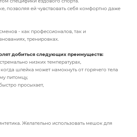
етом специфики ездового спорта.
е, позволяя ей чувствовать себя комфортно даже
менов - как профессионалов, так и
внованиях, тренировках.
волят добиться следующих преимуществ:
кстремально низких температурах,
 когда шлейка может намокнуть от горячего тела
му питомцу,
быстро просыхает,
интетика. Желательно использовать мешок для