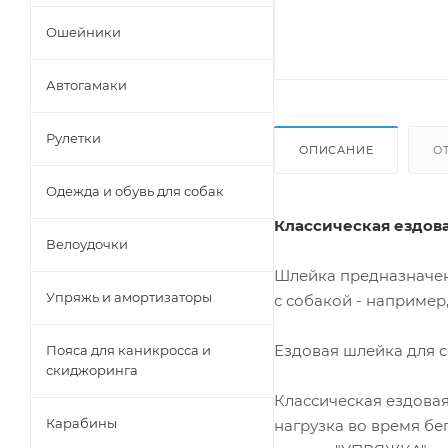
Ошейники
Автогамаки
Рулетки
ОПИСАНИЕ
О
Одежда и обувь для собак
Классическая ездова
Велоудочки
Шлейка предназначена
Упряжь и амортизаторы
с собакой - например,
Ездовая шлейка для с
Пояса для каникросса и
скиджоринга
Классическая ездовая
Карабины
нагрузка во время бе