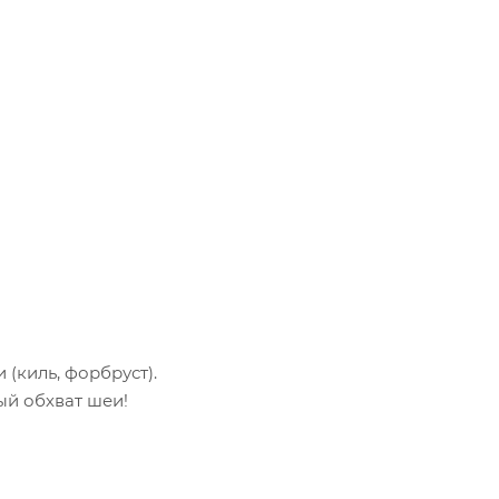
(киль, форбруст).
ый обхват шеи!