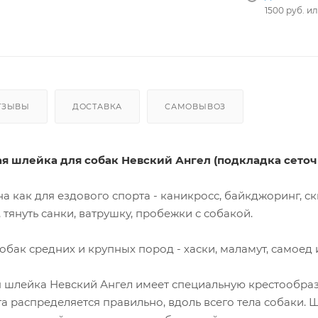
1500 руб. и
ТЗЫВЫ
ДОСТАВКА
САМОВЫВОЗ
я шлейка для собак Невский Ангел (подкладка сеточк
 как для ездового спорта - каникросс, байкджоринг, ски
 тянуть санки, ватрушку, пробежки с собакой.
обак средних и крупных пород - хаски, маламут, самоед и
 шлейка Невский Ангел имеет специальную крестообраз
га распределяется правильно, вдоль всего тела собаки