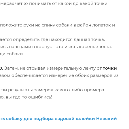
мерах четко понимать от какой до какой точки
 положите руки на спину собаки в район лопаток и
учается определить где находится данная точка.
сь пальцами в корпус - это и есть корень хвоста.
ди собаки.
D.
Затем, не отрывая измерительную ленту от
точки
зом обеспечивается измерение обоих размеров из
Если результаты замеров какого-либо промера
но, вы где-то ошиблись!
ть собаку для подбора ездовой шлейки Невский