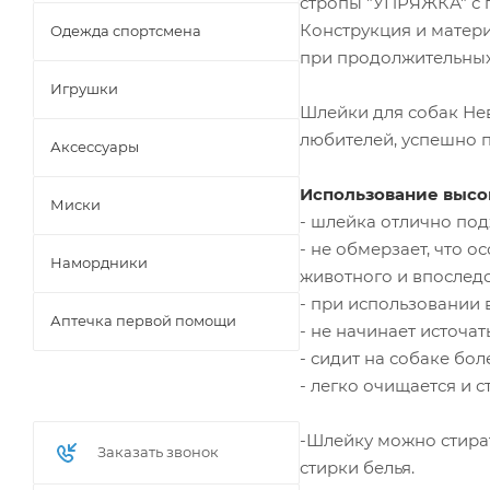
стропы "УПРЯЖКА" с п
Конструкция и матери
Одежда спортсмена
при продолжительных
Игрушки
Шлейки для собак Нев
любителей, успешно 
Аксессуары
Использование высо
Миски
- шлейка отлично под
- не обмерзает, что 
Намордники
животного и впоследс
- при использовании 
Аптечка первой помощи
- не начинает источа
- сидит на собаке бол
- легко очищается и с
-Шлейку можно стират
Заказать звонок
стирки белья.