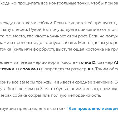
одимо прощупать все контрольные точки, чтобы при за
 между лопатками собаки. Если не удается её прощупать,
лапу вперед. Рукой Вы почувствуете движение лопаток.
та, т.е. место, где хвост начинает свой рост. Если не пол
ами и проведите до корпуса собаки. Место где вы уперли
сточка (киль или форбруст), выступающая косточка на гру
делаем из неё замер до корня хвоста -
точка D,
размер
A
т
точки D
к
точке B
и определяем размер
AB.
Таким обра
орить все замеры трижды и вывести среднее значение. 
уга больше, чем на 3 см, то будьте внимательны, возмож
амерах собака сохраняла полную неподвижность.
рукция представлена в статье -
"Как правильно измери