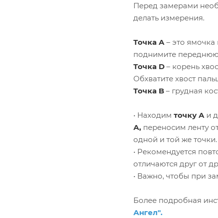
Перед замерами необх
делать измерения.
Точка А
– это ямочка
поднимите переднюю 
Точка D
– корень хвос
Обхватите хвост пальц
Точка B
– грудная ко
• Находим
точку А
и 
А,
переносим ленту о
одной и той же точки.
• Рекомендуется повт
отличаются друг от др
• Важно, чтобы при з
Более подробная инст
Ангел".