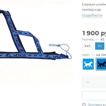
Ездовая шлейка
самоед и др.
Подробности
1 900
р
Размер
—
XS
XXS
XS
Цвет
—
на го
Доставка
в 