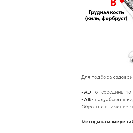
Для подбора ездовой
• AD
- от середины ло
• AB
- полуобхват шеи
Обратите внимание, 
Методика измерени