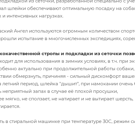
одкладкой из сеточки, разработанной специально с уч
ал шлейки обеспечивают оптимальную посадку на собак
 и интенсивных нагрузках.
ский Ангел используются огромным количеством спортс
прошли испытание в многочисленных экспедициях, соре
кокачественной стропы и подкладки из сеточки поз
ходит для использования в зимних условиях, в т.ч. при э
особенно актуально при продолжительной работы собаки,
твии обмерзнуть, причиняя - сильный дискомфорт ваше
в летний период, шлейка "дышит", при намокании очень 
ть неприятный запах в случае её плохой просушки,
ее мягко, не сползает, не натирает и не вытирает шерсть,
тирается.
ь в стиральной машинке при температуре 30С, режим с