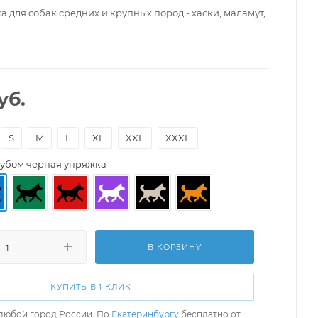
 для собак средних и крупных пород - хаски, маламут,
уб.
S
M
L
XL
XXL
XXXL
лубом черная упряжка
В КОРЗИНУ
КУПИТЬ В 1 КЛИК
любой город России. По
Екатеринбургу
бесплатно от