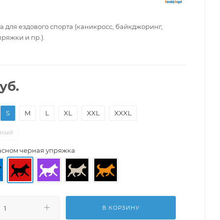
 для ездового спорта (каникросс, байкджоринг,
ряжки и пр.).
уб.
S
M
L
XL
XXL
XXXL
ьный
асном черная упряжка
В КОРЗИНУ