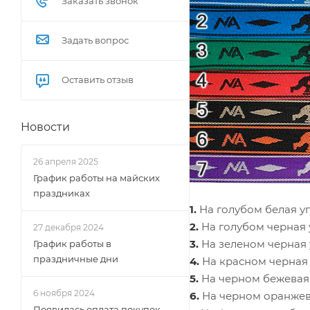
Заказать звонок
Задать вопрос
Оставить отзыв
Новости
26 апреля 2025
График работы на майских
праздниках
1.
На голубом белая у
2.
На голубом черная 
27 декабря 2024
3.
На зеленом черная 
График работы в
праздничные дни
4.
На красном черная 
5.
На черном бежевая
6 ноября 2024
6.
На черном оранжев
Появилась оплата покупок