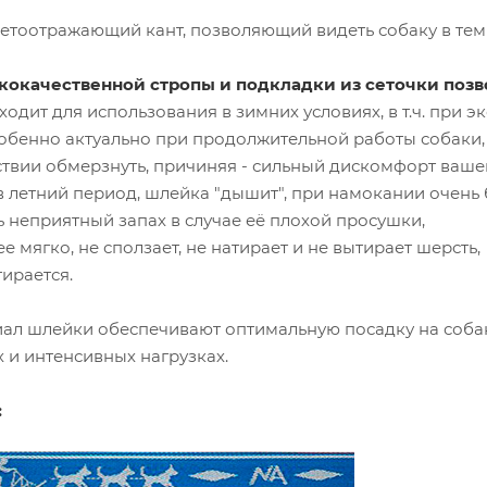
етоотражающий кант, позволяющий видеть собаку в тем
кокачественной стропы и подкладки из сеточки поз
ходит для использования в зимних условиях, в т.ч. при э
особенно актуально при продолжительной работы собаки,
твии обмерзнуть, причиняя - сильный дискомфорт ваше
в летний период, шлейка "дышит", при намокании очень 
ть неприятный запах в случае её плохой просушки,
ее мягко, не сползает, не натирает и не вытирает шерсть,
тирается.
ал шлейки обеспечивают оптимальную посадку на собак
 и интенсивных нагрузках.
: