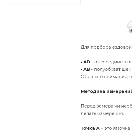
Для подбора ездовой
• AD
- от середины ло
• AB
- полуобхват шеи
Обратите внимание, 
Методика измерени
Перед замерами необх
делать измерения.
Точка А
– это ямочка