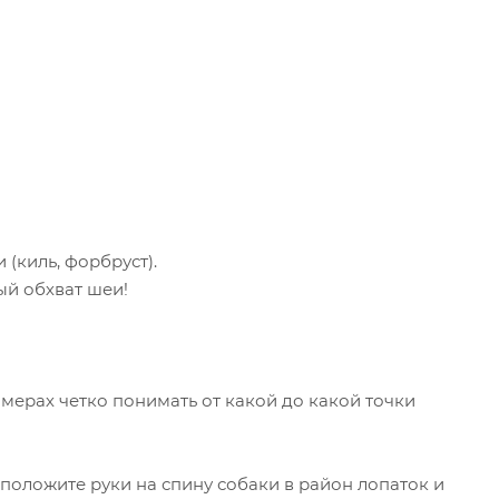
(киль, форбруст).
ый обхват шеи!
мерах четко понимать от какой до какой точки
 положите руки на спину собаки в район лопаток и