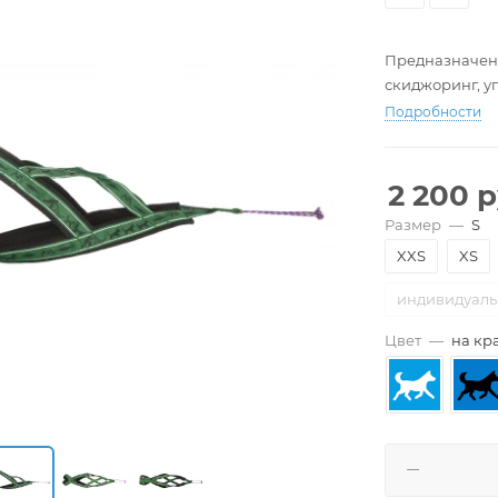
Предназначена
скиджоринг, уп
Подробности
2 200
р
Размер
—
S
XXS
XS
индивидуал
Цвет
—
на кр