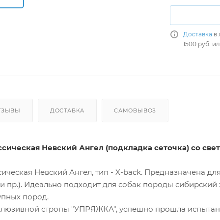
Доставка
в 
1500 руб. и
ТЗЫВЫ
ДОСТАВКА
САМОВЫВОЗ
сическая Невский Ангел (подкладка сеточка) со све
ическая Невский Ангел, тип - X-back. Предназначена дл
и пр.). Идеально подходит для собак породы сибирский 
упных пород.
клюзивной стропы "УПРЯЖКА", успешно прошла испытани