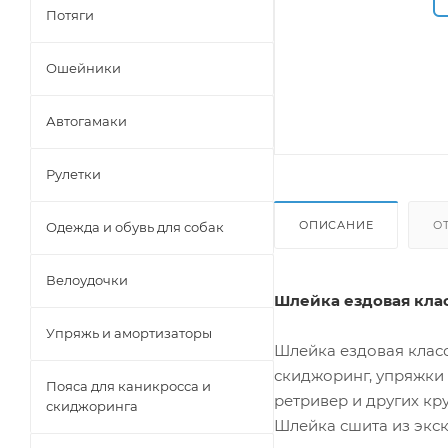
Потяги
Ошейники
Автогамаки
Рулетки
ОПИСАНИЕ
О
Одежда и обувь для собак
Велоудочки
Шлейка ездовая клас
Упряжь и амортизаторы
Шлейка ездовая класс
скиджоринг, упряжки 
Пояса для каникросса и
ретривер и других кр
скиджоринга
Шлейка сшита из экс