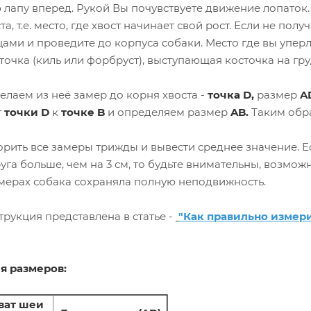
лапу вперед. Рукой Вы почувствуете движение лопаток.
та, т.е. место, где хвост начинает свой рост. Если не пол
ами и проведите до корпуса собаки. Место где вы уперли
сточка (киль или форбруст), выступающая косточка на гру
делаем из неё замер до корня хвоста -
точка D,
размер
A
т
точки D
к
точке B
и определяем размер
AB.
Таким обра
орить все замеры трижды и вывести среднее значение. 
уга больше, чем на 3 см, то будьте внимательны, возмож
амерах собака сохраняла полную неподвижность.
рукция представлена в статье -
"Как правильно измер
я размеров:
ват шеи