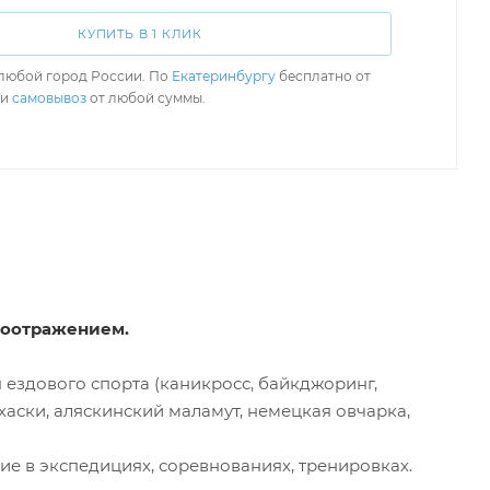
КУПИТЬ В 1 КЛИК
любой город России. По
Екатеринбургу
бесплатно от
ли
самовывоз
от любой суммы.
тоотражением.
я ездового спорта (каникросс, байкджоринг,
хаски, аляскинский маламут, немецкая овчарка,
е в экспедициях, соревнованиях, тренировках.