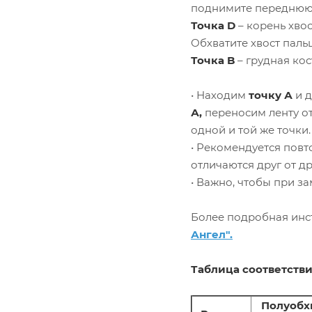
поднимите переднюю 
Точка D
– корень хвос
Обхватите хвост пальц
Точка B
– грудная ко
• Находим
точку А
и 
А,
переносим ленту о
одной и той же точки.
• Рекомендуется повт
отличаются друг от др
• Важно, чтобы при з
Более подробная инст
Ангел".
Таблица соответстви
Полуобх