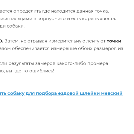
учается определить где находится данная точка.
сь пальцами в корпус - это и есть корень хвоста.
ди собаки.
D.
Затем, не отрывая измерительную ленту от
точки
зом обеспечивается измерение обоих размеров из
Если результаты замеров какого-либо промера
но, вы где-то ошиблись!
ить собаку для подбора ездовой шлейки Невский