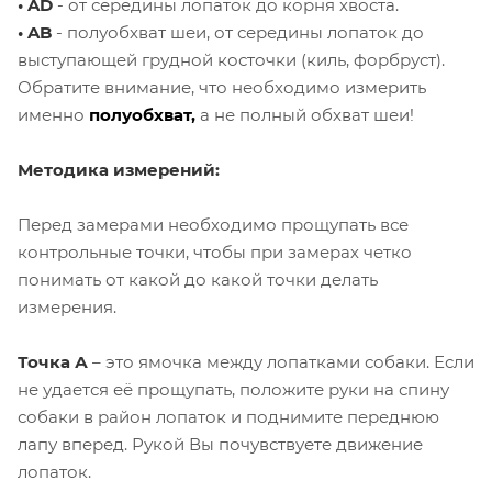
• AD
- от середины лопаток до корня хвоста.
• AB
- полуобхват шеи, от середины лопаток до
выступающей грудной косточки (киль, форбруст).
Обратите внимание, что необходимо измерить
именно
полуобхват,
а не полный обхват шеи!
Методика измерений:
Перед замерами необходимо прощупать все
контрольные точки, чтобы при замерах четко
понимать от какой до какой точки делать
измерения.
Точка А
– это ямочка между лопатками собаки. Если
не удается её прощупать, положите руки на спину
собаки в район лопаток и поднимите переднюю
лапу вперед. Рукой Вы почувствуете движение
лопаток.