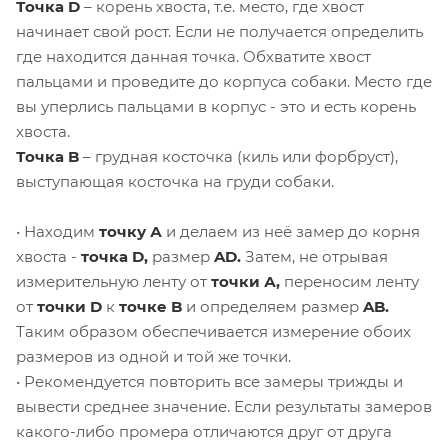
Точка D
– корень хвоста, т.е. место, где хвост
начинает свой рост. Если не получается определить
где находится данная точка. Обхватите хвост
пальцами и проведите до корпуса собаки. Место где
вы уперлись пальцами в корпус - это и есть корень
хвоста.
Точка B
– грудная косточка (киль или форбруст),
выступающая косточка на груди собаки.
• Находим
точку А
и делаем из неё замер до корня
хвоста -
точка D,
размер
AD.
Затем, не отрывая
измерительную ленту от
точки А,
переносим ленту
от
точки D
к
точке B
и определяем размер
AB.
Таким образом обеспечивается измерение обоих
размеров из одной и той же точки.
• Рекомендуется повторить все замеры трижды и
вывести среднее значение. Если результаты замеров
какого-либо промера отличаются друг от друга