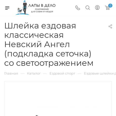
0
Шлейка ездовая
классическая
Невский Ангел
(подкладка сеточка)
со светоотражением
—
—
—
Главная
Каталог
Ездовой спорт
Ездовые шлейки д