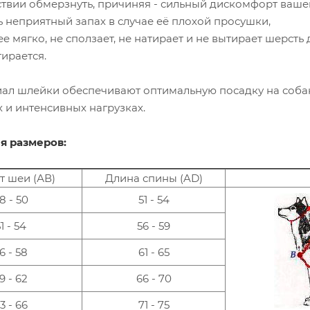
твии обмерзнуть, причиняя - сильный дискомфорт ваше
ть неприятный запах в случае её плохой просушки,
ее мягко, не сползает, не натирает и не вытирает шерсть
тирается.
ал шлейки обеспечивают оптимальную посадку на собак
 и интенсивных нагрузках.
я размеров:
т шеи (АВ)
Длина спины (AD)
8 - 50
51 - 54
1 - 54
56 - 59
6 - 58
61 - 65
9 - 62
66 - 70
3 - 66
71 - 75