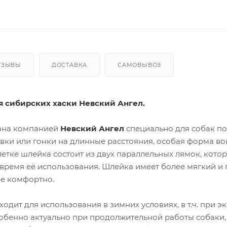
ТЗЫВЫ
ДОСТАВКА
САМОВЫВОЗ
я сибирских хаски Невский Ангел.
ана компанией
Невский Ангел
специально для собак по
вки или гонки на длинные расстояния, особая форма в
летке шлейка состоит из двух параллельных лямок, кото
ремя её использования. Шлейка имеет более мягкий и г
ее комфортно.
ходит для использования в зимних условиях, в т.ч. при э
особенно актуально при продолжительной работы собаки,