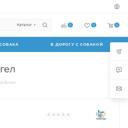
Каталог
0
0
0
 СОБАКА
В ДОРОГУ С СОБАКОЙ
гел
ий Ангел