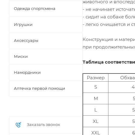
животного и впоследс
Одежда спортсмена
- не начинает источа
- сидит на собаке бол
- легко очищается и с
Игрушки
Конструкция и матери
Аксессуары
при продолжительных
Миски
Таблица соответстви
Намордники
Размер
Oбхва
S
4
Аптечка первой помощи
M
5
L
5
XL
5
Заказать звонок
XXL
6