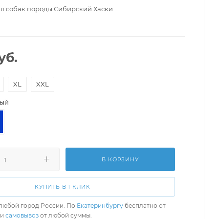
я собак породы Сибирский Хаски.
уб.
XL
XXL
ный
В КОРЗИНУ
КУПИТЬ В 1 КЛИК
любой город России. По
Екатеринбургу
бесплатно от
ли
самовывоз
от любой суммы.