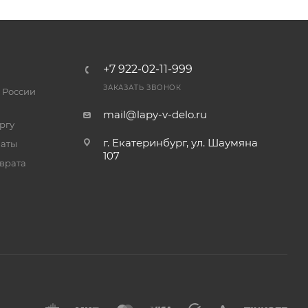
+7 922-02-11-999
ЗАКАЗАТЬ ЗВОНОК
 России
mail@lapy-v-delo.ru
ргу
г. Екатеринбург, ул. Шаумяна
латы
107
врата