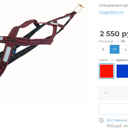
Специально дл
Подробности
2 550
р
Размер
—
M
S
M
L
Цвет
—
крас
Доставка
в 
1500 руб. и