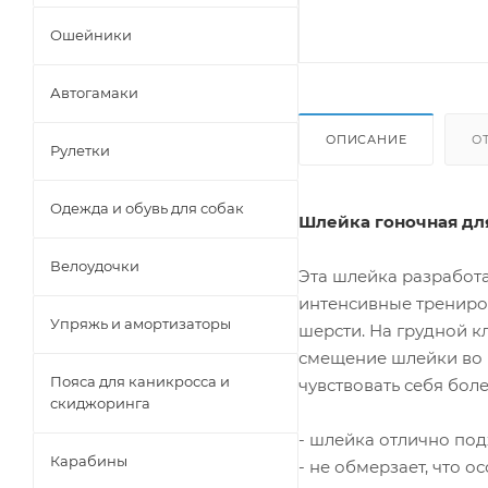
Ошейники
Автогамаки
ОПИСАНИЕ
О
Рулетки
Одежда и обувь для собак
Шлейка гоночная дл
Велоудочки
Эта шлейка разработ
интенсивные трениро
Упряжь и амортизаторы
шерсти. На грудной к
смещение шлейки во в
Пояса для каникросса и
чувствовать себя бол
скиджоринга
- шлейка отлично под
Карабины
- не обмерзает, что 