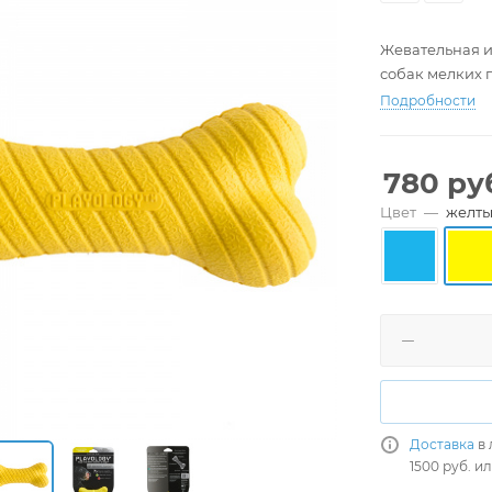
Жевательная и
собак мелких 
Подробности
780
ру
Цвет
—
желт
Доставка
в 
1500 руб. и