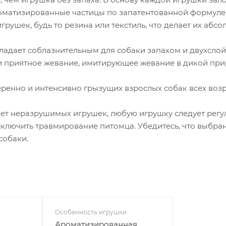
оматизированные частицы по запатентованной формуле
грушек, будь то резина или текстиль, что делает их аб
бладает соблазнительным для собаки запахом и двухсл
и приятное жевание, имитирующее жевание в дикой при
ренно и интенсивно грызущих взрослых собак всех возрас
ет неразрушимых игрушек, любую игрушку следует регул
ключить травмирование питомца. Убедитесь, что выбра
собаки.
Особенность игрушки
Ароматизированная