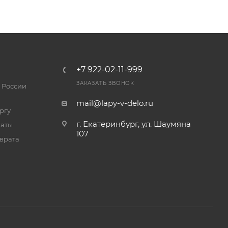
+7 922-02-11-999
ЗАКАЗАТЬ ЗВОНОК
 России
mail@lapy-v-delo.ru
ргу
г. Екатеринбург, ул. Шаумяна
латы
107
врата