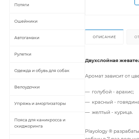
Потяги
Ошейники
ОПИСАНИЕ
О
Автогамаки
Рулетки
Двухслойная жевател
Одежда и обувь для собак
Аромат зависит от цв
Велоудочки
голубой - арахис;
красный - говядина
Упряжь и амортизаторы
желтый - курица.
Пояса для каникросса и
скиджоринга
Playology ® разрабат
собаку в 7 раз дольш