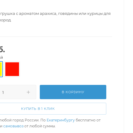
грушка с ароматом арахиса, говядины или курицы для
пород.
б.
ый
В КОРЗИНУ
КУПИТЬ В 1 КЛИК
любой город России. По
Екатеринбургу
бесплатно от
ли
самовывоз
от любой суммы.