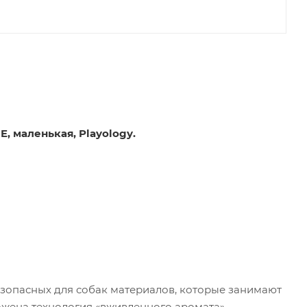
, маленькая, Playology.
езопасных для собак материалов, которые занимают
ложена технология «вживленного аромата»