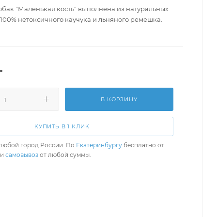
обак "Маленькая кость" выполнена из натуральных
 100% нетоксичного каучука и льняного ремешка.
.
В КОРЗИНУ
КУПИТЬ В 1 КЛИК
любой город России. По
Екатеринбургу
бесплатно от
ли
самовывоз
от любой суммы.