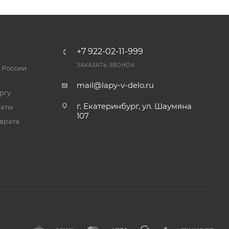
+7 922-02-11-999
ЗАКАЗАТЬ ЗВОНОК
 России
mail@lapy-v-delo.ru
ргу
г. Екатеринбург, ул. Шаумяна
латы
107
врата