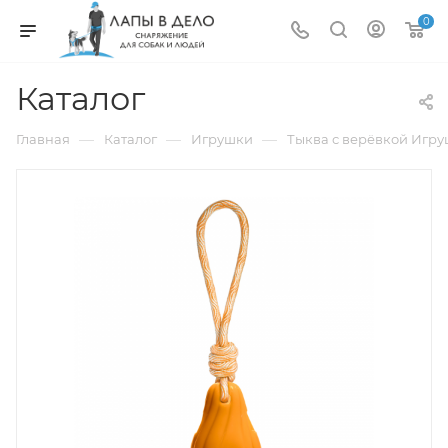
0
Каталог
—
—
—
Главная
Каталог
Игрушки
Тыква с верёвкой Игруш