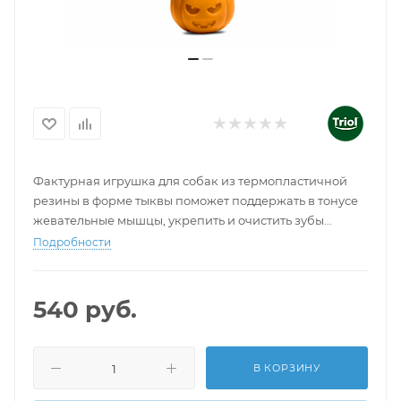
Фактурная игрушка для собак из термопластичной
резины в форме тыквы поможет поддержать в тонусе
жевательные мышцы, укрепить и очистить зубы
питомца, а отверстия под лакомства сделают игру еще
Подробности
интереснее.
540
руб.
В КОРЗИНУ