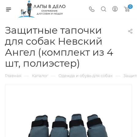
0
Защитные тапочки
для собак Невский
Ангел (комплект из 4
шт, полиэстер)
—
—
—
Главная
Каталог
Одежда и обувь для собак
Защитн