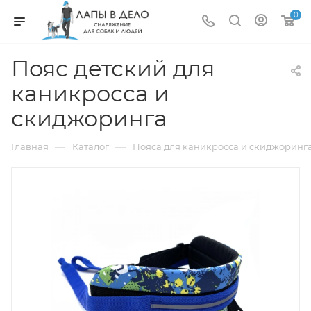
0
Пояс детский для
каникросса и
скиджоринга
—
—
Главная
Каталог
Пояса для каникросса и скиджоринг