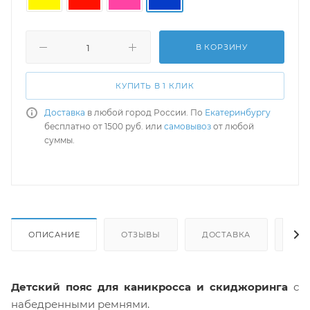
В КОРЗИНУ
КУПИТЬ В 1 КЛИК
Доставка
в любой город России. По
Екатеринбургу
бесплатно от 1500 руб. или
самовывоз
от любой
суммы.
ОПИСАНИЕ
ОТЗЫВЫ
ДОСТАВКА
СА
Детский пояс для каникросса и скиджоринга
с
набедренными ремнями.