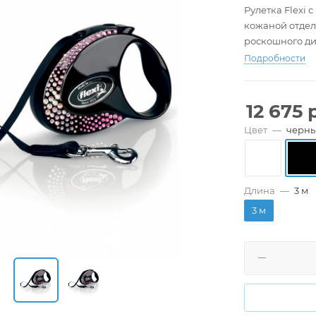
Рулетка Flexi 
кожаной отдел
роскошного ди
Подробности
12 675
р
Цвет
—
черн
Длина
—
3 м
3 м