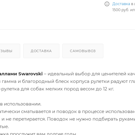
Доставка
в 
1500 руб. и
ТЗЫВЫ
ДОСТАВКА
САМОВЫВОЗ
таллами Swarovski
– идеальный выбор для ценителей ка
 гамма и благородный блеск корпуса рулетки радуют гл
улетка для собак мелких пород весом до 12 кг.
 в использовании.
тически сматывается и поводок в процессе использовани
 и не перетирается. Поводок не нужно подбирать рука
тые.
жка прослужит вам долгие годы.