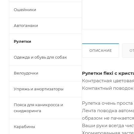
Ошейники
Автогамаки
Рулетки
ОПИСАНИЕ
О
Одежда и обувь для собак
Рулетки flexi с крис
Велоудочки
Контрастная цветовая
Компактный поводок-р
Упряжь и амортизаторы
Рулетка очень проста
Пояса для каникросса и
Лента поводка автома
скиджоринга
образом не пачкается
Ваши руки всегда чис
Карабины
Хромированная засте