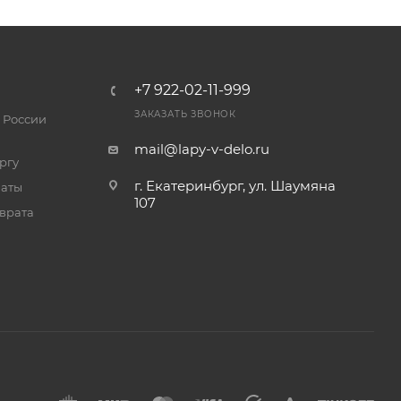
+7 922-02-11-999
ЗАКАЗАТЬ ЗВОНОК
 России
mail@lapy-v-delo.ru
ргу
г. Екатеринбург, ул. Шаумяна
латы
107
врата