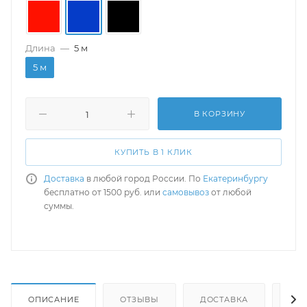
Длина
—
5 м
5 м
В КОРЗИНУ
КУПИТЬ В 1 КЛИК
Доставка
в любой город России. По
Екатеринбургу
бесплатно от 1500 руб. или
самовывоз
от любой
суммы.
ОПИСАНИЕ
ОТЗЫВЫ
ДОСТАВКА
СА