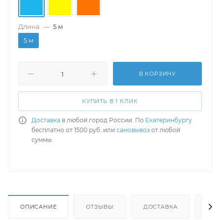
Длина
—
5 м
5 м
В КОРЗИНУ
КУПИТЬ В 1 КЛИК
Доставка
в любой город России. По
Екатеринбургу
бесплатно от 1500 руб. или
самовывоз
от любой
суммы.
ОПИСАНИЕ
ОТЗЫВЫ
ДОСТАВКА
СА