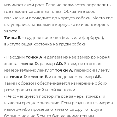
начинает свой рост. Если не получается определить
где находится данная точка. Обхватите хвост
пальцами и проведите до корпуса собаки. Место где
вы уперлись пальцами в корпус - это и есть корень
хвоста.
Точка B
– грудная косточка (киль или форбруст),
выступающая косточка на груди собаки.
• Находим
точку А
и делаем из неё замер до корня
хвоста -
точка D,
размер
AD.
Затем, не отрывая
измерительную ленту от
точки А,
переносим ленту
от
точки D
к
точке B
и определяем размер
AB.
Таким образом обеспечивается измерение обоих
размеров из одной и той же точки.
• Рекомендуется повторить все замеры трижды и
вывести среднее значение. Если результаты замеров
какого-либо промера отличаются друг от друга
больше, чем на 3 см, то будьте внимательны,