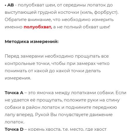
• AB
- полуобхват шеи, от середины лопаток до
выступающей грудной косточки (киль, форбруст).
Обратите внимание, что необходимо измерить
именно
полуобхват,
а не полный обхват шеи!
Методика измерений:
Перед замерами необходимо прощупать все
контрольные точки, чтобы при замерах четко
понимать от какой до какой точки делать
измерения.
Точка А
– это ямочка между лопатками собаки. Если
не удается её прощупать, положите руки на спину
собаки в район лопаток и поднимите переднюю
лапу вперед. Рукой Вы почувствуете движение
лопаток.
Точка D
– корень хвоста, т.е. место, где хвост