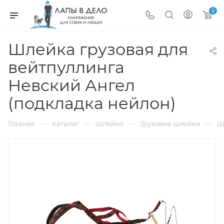
0
Шлейка грузовая для
вейтпуллинга
Невский Ангел
(подкладка нейлон)
—
—
—
—
Главная
Каталог
Шлейки
Грузовые шлейки
Ш