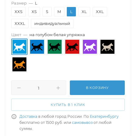
Размер
—
L
XXS
XS
S
M
L
XL
XXL
XXXL
индивидуальный
Цвет
—
на голубом белая упряжка
В КОРЗИНУ
КУПИТЬ В 1 КЛИК
Доставка
в любой город России. По
Екатеринбургу
бесплатно от 1500 руб. или
самовывоз
от любой
суммы.