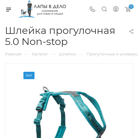
0
Шлейка прогулочная
5.0 Non-stop
—
—
—
Главная
Каталог
Шлейки
Прогулочные и универ
Хит