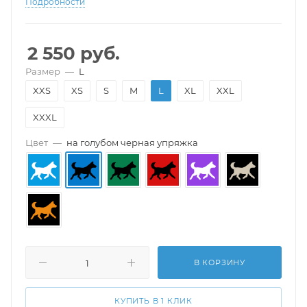
Подробности
2 550
руб.
Размер
—
L
XXS
XS
S
M
L
XL
XXL
XXXL
Цвет
—
на голубом черная упряжка
В КОРЗИНУ
КУПИТЬ В 1 КЛИК