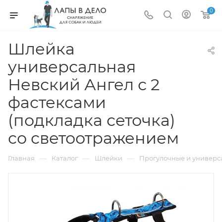
0
Шлейка
универсальная
Невский Ангел с 2
фастексами
(подкладка сеточка)
со светоотражением
—
—
—
Главная
Каталог
Шлейки
Прогулочные и универ