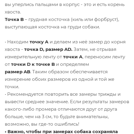
вы уперлись пальцами в корпус - это и есть корень
хвоста.
Точка B
– грудная косточка (киль или форбруст),
выступающая косточка на груди собаки.
• Находим
точку А
и делаем из неё замер до корня
хвоста -
точка D
, размер
AD
.
Затем, не отрывая
измерительную ленту от
точки А
, переносим ленту
от
точки D
к
точке
B
и определяем
размер
A
B
. Таким образом обеспечивается
измерение обоих размеров из одной и той же
точки.
• Рекомендуется повторить все замеры трижды и
вывести среднее значение. Если результаты замеров
какого-либо промера отличаются друг от друга
больше, чем на 3 см, то будьте внимательны,
возможно, вы где-то ошиблись!
• Важно,
чтобы при замерах собака сохраняла