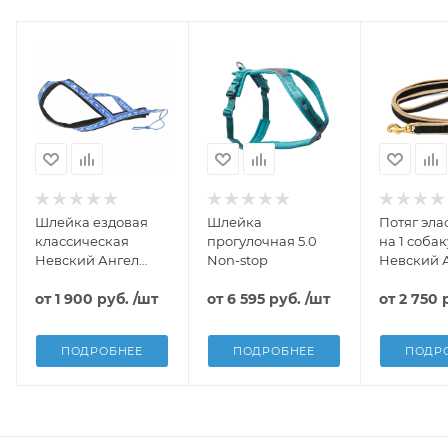
Шлейка ездовая
Шлейка
Потяг эл
классическая
прогулочная 5.0
на 1 собак
Невский Ангел
Non-stop
Невский 
(подкладка
сеточка)
от
1 900 руб.
/шт
от
6 595 руб.
/шт
от
2 750 
ПОДРОБНЕЕ
ПОДРОБНЕЕ
ПОДР