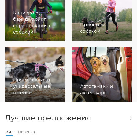
Каникросс,
байкджоринг:
Пробежки с
соревнования с
собакой
собакой
Прогулочные и
универсальные
Автогамаки и
шлейки
аксессуары
Лучшие предложения
Хит
Новинка