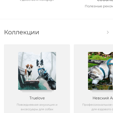
Полезные реко
Коллекции
Truelove
Невский А
Повседневная амуниция и
Профессиональное
аксессуары для собак
для ездового 