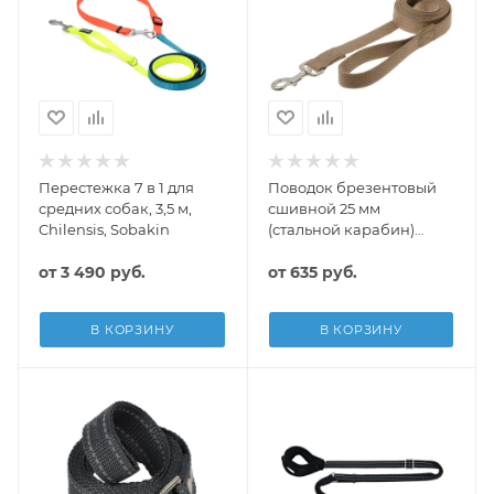
Перестежка 7 в 1 для
Поводок брезентовый
средних собак, 3,5 м,
сшивной 25 мм
Chilensis, Sobakin
(стальной карабин)
V.I.Pet
от
3 490 руб.
от
635 руб.
В КОРЗИНУ
В КОРЗИНУ