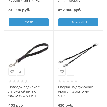
красный, ЗВЕРИКО
3,4 м, Truelove
от
1 100 руб.
от
2 800 руб.
В КОРЗИНУ
ПОДРОБНЕЕ
Поводок-водилка с
Сворка на двух собак
латексной нитью
(лента-чулок) 10 мм
20мм*35см V.I.Pet
V.I.Pet
405
руб.
650
руб.