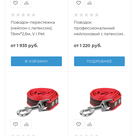
Поводок-перестежка
Поводок
(нейлон с латексом),
профессиональный
15мм*2,6м, V.I.Pet
нейлоновый с латексом
20 мм (с карабином
от
1 935 руб.
Эволюшн) V.I.Pet
от
1 220 руб.
В КОРЗИНУ
ПОДРОБНЕЕ