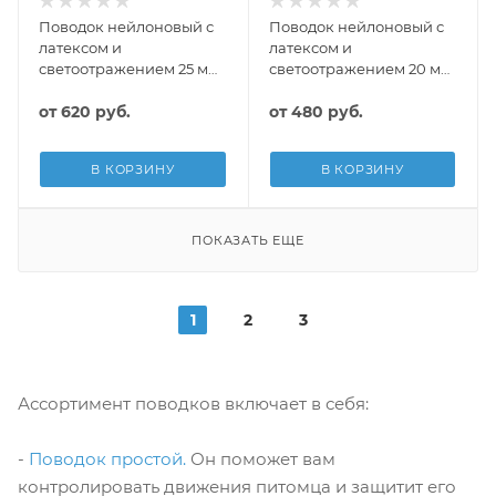
Поводок нейлоновый с
Поводок нейлоновый с
латексом и
латексом и
светоотражением 25 мм,
светоотражением 20 мм,
Rich Breed
Rich Breed
от
620 руб.
от
480 руб.
В КОРЗИНУ
В КОРЗИНУ
ПОКАЗАТЬ ЕЩЕ
1
2
3
Ассортимент поводков включает в себя:
-
Поводок простой.
Он поможет вам
контролировать движения питомца и защитит его