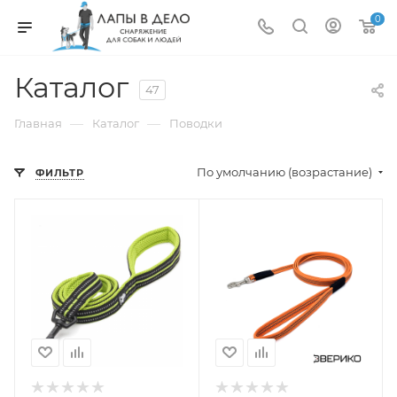
0
Каталог
47
—
—
Главная
Каталог
Поводки
По умолчанию (возрастание)
ФИЛЬТР