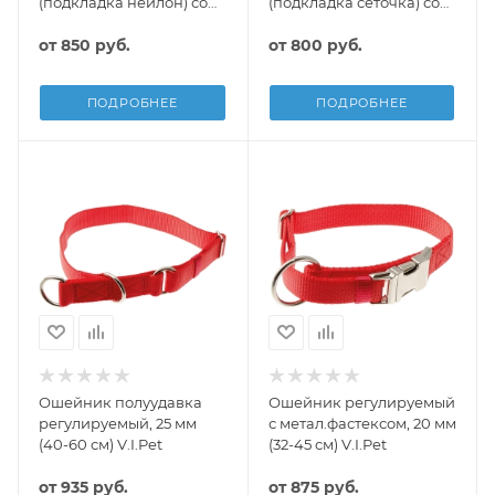
(подкладка нейлон) со
(подкладка сеточка) со
светоотражением
светоотражением
от
850 руб.
от
800 руб.
ПОДРОБНЕЕ
ПОДРОБНЕЕ
Ошейник полуудавка
Ошейник регулируемый
регулируемый, 25 мм
с метал.фастексом, 20 мм
(40-60 см) V.I.Pet
(32-45 см) V.I.Pet
от
935 руб.
от
875 руб.