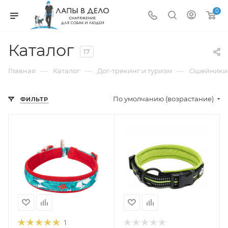
0
Каталог
17
—
—
—
Главная
Каталог
Дог-трекинг и туризм
Ошейники
По умолчанию (возрастание)
ФИЛЬТР
1