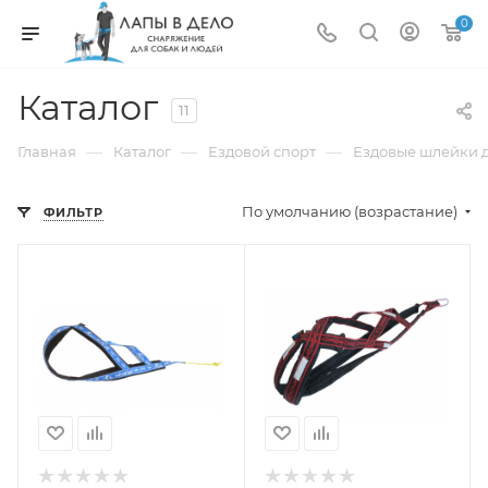
0
Каталог
11
—
—
—
Главная
Каталог
Ездовой спорт
Ездовые шлейки д
По умолчанию (возрастание)
ФИЛЬТР