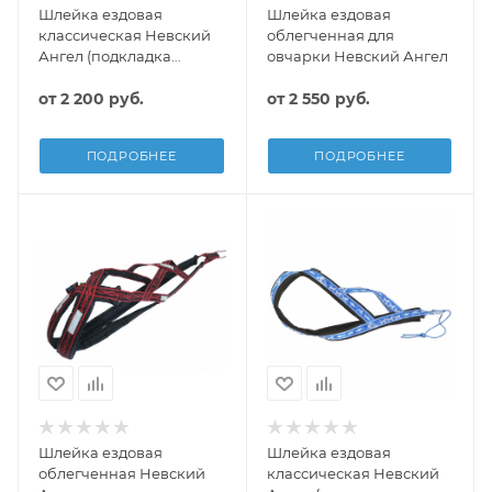
Шлейка ездовая
Шлейка ездовая
классическая Невский
облегченная для
Ангел (подкладка
овчарки Невский Ангел
сеточка) со
светоотражением
от
2 200 руб.
от
2 550 руб.
ПОДРОБНЕЕ
ПОДРОБНЕЕ
Шлейка ездовая
Шлейка ездовая
облегченная Невский
классическая Невский