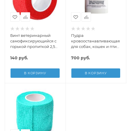
Бинт ветеринарный
Пудра
самофиксирующийся с
кровоостанавливающая
горькой пропиткой 2,5
для собак, кошек и птиц,
см*4,5 м, Luxsan
10 г, STYPTIC POWDER
140
руб.
700
руб.
В КОРЗИНУ
В КОРЗИНУ