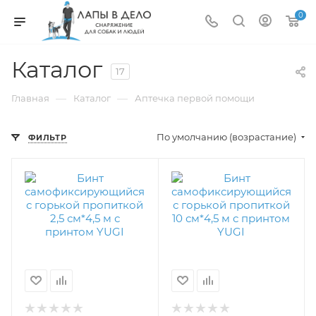
0
Каталог
17
—
—
Главная
Каталог
Аптечка первой помощи
По умолчанию (возрастание)
ФИЛЬТР