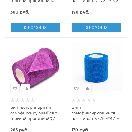
горькой пропиткой 10
для животных 7,5 см*4,5
см*4,5 м, Luxsan
м YUGI
300
руб.
170
руб.
В КОРЗИНУ
В КОРЗИНУ
Бинт ветеринарный
Бинт
самофиксирующийся с
самофиксирующийся
горькой пропиткой 7,5
для животных 5 см*4,5 м
см*4,5 м, Luxsan
YUGI
265
руб.
130
руб.