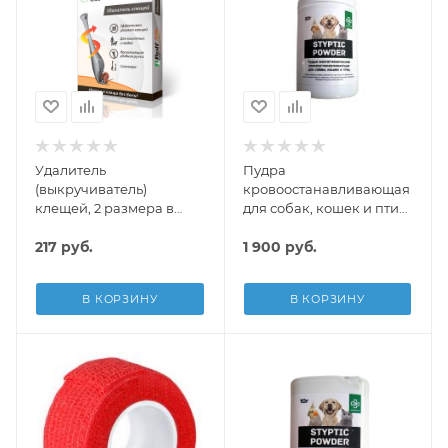
Удалитель
Пудра
(выкручиватель)
кровоостанавливающая
клещей, 2 размера в
для собак, кошек и птиц,
упаковке, Rolf Club 3D
30 г, STYPTIC POWDER
217
руб.
1 900
руб.
В КОРЗИНУ
В КОРЗИНУ