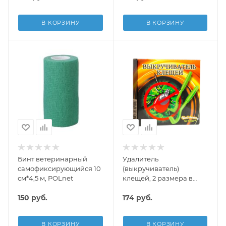
В КОРЗИНУ
В КОРЗИНУ
Бинт ветеринарный
Удалитель
самофиксирующийся 10
(выкручиватель)
см*4,5 м, POLnet
клещей, 2 размера в
упаковке, Uniclean
150
руб.
174
руб.
В КОРЗИНУ
В КОРЗИНУ