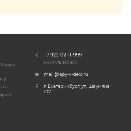
+7 922-02-11-999
ЗАКАЗАТЬ ЗВОНОК
 России
mail@lapy-v-delo.ru
ргу
г. Екатеринбург, ул. Шаумяна
латы
107
врата