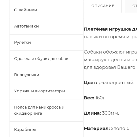
ОПИСАНИЕ
О
Ошейники
Автогамаки
Плетёная игрушка дл
навыки во время игры
Рулетки
Собаки обожают играт
Одежда и обувь для собак
массируют десны и оч
для здоровья Вашего
Велоудочки
Цвет:
разноцветный.
Упряжь и амортизаторы
Вес:
160г.
Пояса для каникросса и
Длина:
300мм.
скиджоринга
Материал:
хлопок.
Карабины