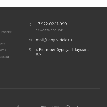
+7 922-02-11-999
ЗАКАЗАТЬ ЗВОНОК
 России
mail@lapy-v-delo.ru
ргу
г. Екатеринбург, ул. Шаумяна
латы
107
врата