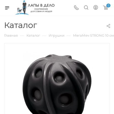
0
Каталог
—
—
—
Главная
Каталог
Игрушки
МегаМяч STRONG 10 см 