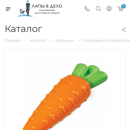
0
Каталог
—
—
—
Главная
Каталог
Игрушки
Морковка из термопласт