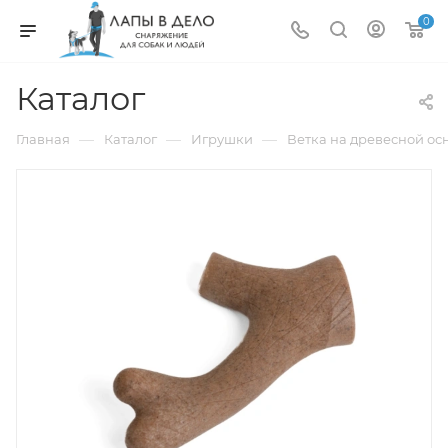
0
Каталог
—
—
—
Главная
Каталог
Игрушки
Ветка на древесной осн