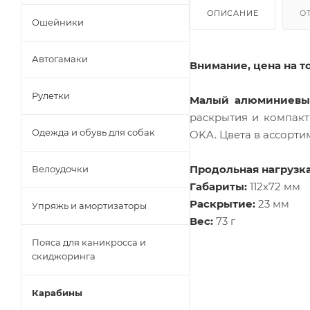
ОПИСАНИЕ
О
Ошейники
Автогамаки
Внимание, цена на т
Рулетки
Малый алюминиевый
раскрытия и компак
Одежда и обувь для собак
OKA. Цвета в ассорти
Продольная нагрузка
Велоудочки
Габариты:
112х72 мм
Раскрытие:
23 мм
Упряжь и амортизаторы
Вес:
73 г
Пояса для каникросса и
скиджоринга
Карабины