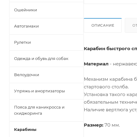
Ошейники
ОПИСАНИЕ
О
Автогамаки
Рулетки
Карабин быстрого сп
Одежда и обувь для собак
Материал
- нержавею
Велоудочки
Механизм карабина б
стартового столба.
Упряжь и амортизаторы
Установка такого кар
обязательным технич
Пояса для каникросса и
Наличие вертлюга уст
скиджоринга
Размер:
70 мм.
Карабины