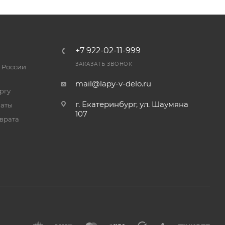
+7 922-02-11-999
ЗАКАЗАТЬ ЗВОНОК
 России
mail@lapy-v-delo.ru
ргу
г. Екатеринбург, ул. Шаумяна
латы
107
врата