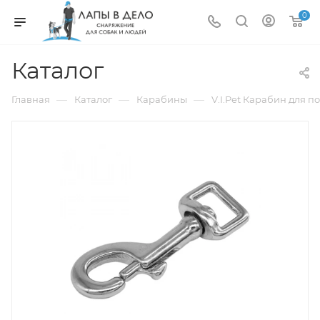
0
Каталог
—
—
—
Главная
Каталог
Карабины
V.I.Pet Карабин для п