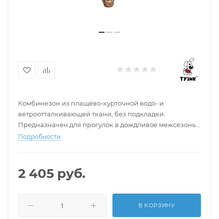
Комбинезон из плащёво-курточной водо- и
ветроотталкивающей ткани, без подкладки.
Предназначен для прогулок в дождливое межсезонье,
в сырую грязную погоду.
Подробности
2 405
руб.
В КОРЗИНУ