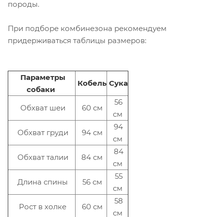
породы.
При подборе комбинезона рекомендуем
придерживаться таблицы размеров:
Параметры
Кобель
Сука
собаки
56
Обхват шеи
60 см
см
94
Обхват груди
94 см
см
84
Обхват талии
84 см
см
55
Длина спины
56 см
см
58
Рост в холке
60 см
см