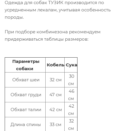
Одежда для собак ТУЗИК производится по
усредненным лекалам, учитывая особенность
породы.
При подборе комбинезона рекомендуем
придерживаться таблицы размеров:
Параметры
Кобель
Сука
собаки
30
Обхват шеи
32 см
см
46
Обхват груди
47 см
см
42
Обхват талии
42 см
см
32
Длина спины
33 см
см