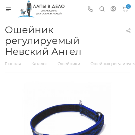
0
Ошейник
регулируемый
Невский Ангел
—
—
—
Главная
Каталог
Ошейники
Ошейник регулируем