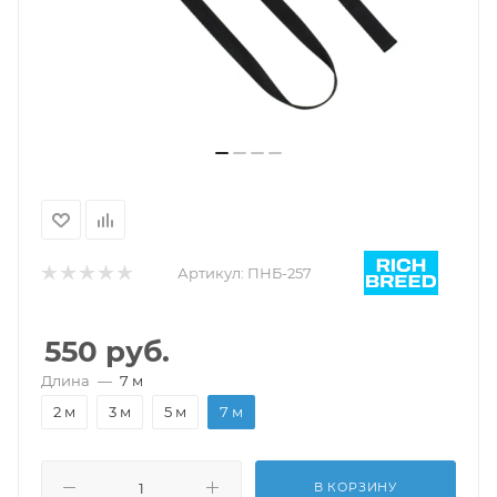
Артикул:
ПНБ-257
550
руб.
Длина
—
7 м
2 м
3 м
5 м
7 м
В КОРЗИНУ