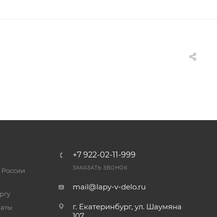
+7 922-02-11-999
ЗАКАЗАТЬ ЗВОНОК
 России
mail@lapy-v-delo.ru
ргу
г. Екатеринбург, ул. Шаумяна
латы
107