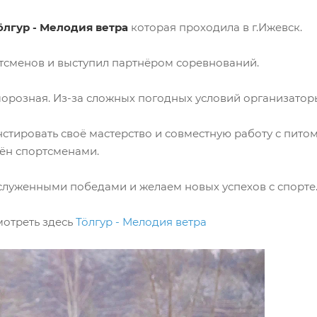
ӧлгур - Мелодия ветра
которая проходила в г.Ижевск.
сменов и выступил партнёром соревнований.
орозная. Из-за сложных погодных условий организаторы
стировать своё мастерство и совместную работу с пито
ён спортсменами.
аслуженными победами и желаем новых успехов с спорте
отреть здесь
Тӧлгур - Мелодия ветра