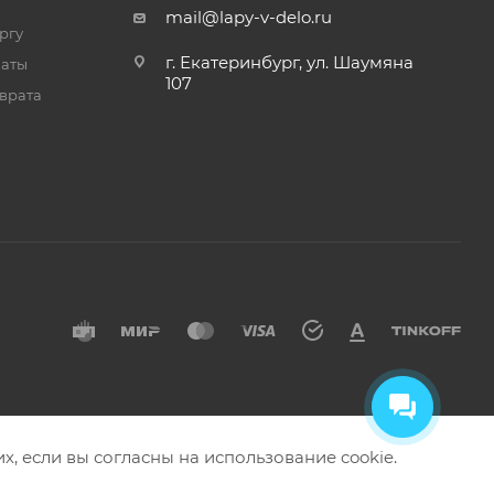
mail@lapy-v-delo.ru
ргу
г. Екатеринбург, ул. Шаумяна
латы
107
врата
их, если вы согласны на использование cookie.