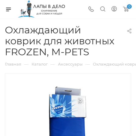
0
Охлаждающий
коврик для животных
FROZEN, M-PETS
—
—
—
Главная
Каталог
Аксессуары
Охлаждающий коври