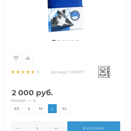
Артикул:
10316117
1
2 000
руб.
Размер
—
L
XS
S
M
L
XL
В КОРЗИНУ