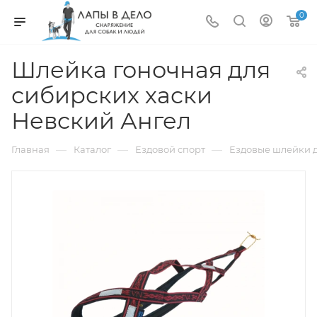
0
Шлейка гоночная для
сибирских хаски
Невский Ангел
—
—
—
Главная
Каталог
Ездовой спорт
Ездовые шлейки д