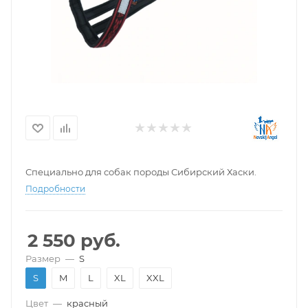
Специально для собак породы Сибирский Хаски.
Подробности
2 550
руб.
Размер
—
S
S
M
L
XL
XXL
Цвет
—
красный