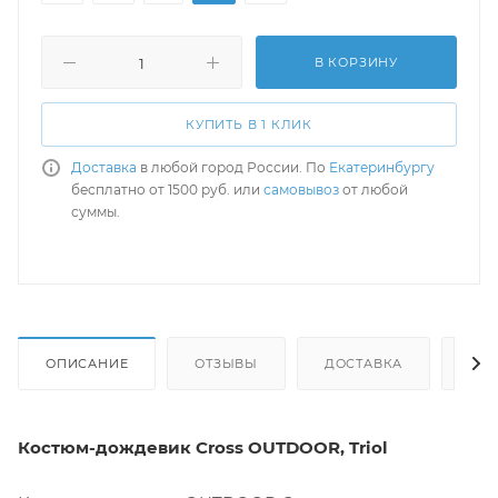
В КОРЗИНУ
КУПИТЬ В 1 КЛИК
Доставка
в любой город России. По
Екатеринбургу
бесплатно от 1500 руб. или
самовывоз
от любой
суммы.
ОПИСАНИЕ
ОТЗЫВЫ
ДОСТАВКА
СА
Костюм-дождевик Cross OUTDOOR, Triol