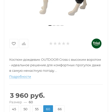
Костюм-дождевик OUTDOOR Cross с высоким воротом
- идеальное решение для комфортных прогулок даже
в самую ненастную погоду.
Костюм без подкладки. Цвет: черный.
Подробности
3 960
руб.
Размер
—
60
45
50
55
60
66