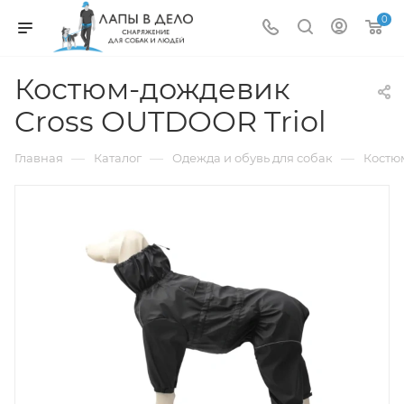
0
Костюм-дождевик
Cross OUTDOOR Triol
—
—
—
Главная
Каталог
Одежда и обувь для собак
Костю