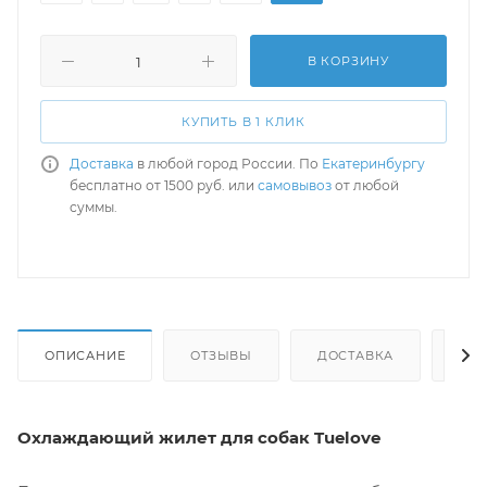
В КОРЗИНУ
КУПИТЬ В 1 КЛИК
Доставка
в любой город России. По
Екатеринбургу
бесплатно от 1500 руб. или
самовывоз
от любой
суммы.
ОПИСАНИЕ
ОТЗЫВЫ
ДОСТАВКА
СА
Охлаждающий жилет для собак Tuelove