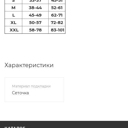
S
33-37
45-51
M
38-44
52-61
L
45-49
62-71
XL
50-57
72-82
XXL
58-78
83-101
Характеристики
Материал подкладки
Сеточка