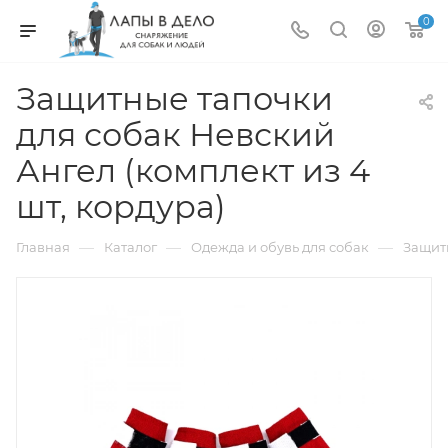
0
Защитные тапочки
для собак Невский
Ангел (комплект из 4
шт, кордура)
—
—
—
Главная
Каталог
Одежда и обувь для собак
Защитн