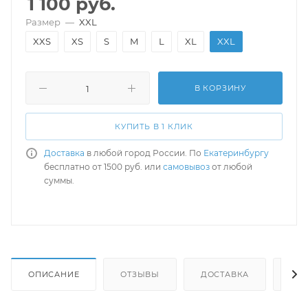
1 100
руб.
Размер
—
XXL
XXS
XS
S
M
L
XL
XXL
В КОРЗИНУ
КУПИТЬ В 1 КЛИК
Доставка
в любой город России. По
Екатеринбургу
бесплатно от 1500 руб. или
самовывоз
от любой
суммы.
ОПИСАНИЕ
ОТЗЫВЫ
ДОСТАВКА
СА