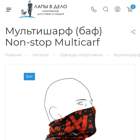
0
Мультишарф (баф)
Non-stop Multicarf
—
—
—
Главная
Каталог
Одежда спортсмена
Мультишарф 
Хит