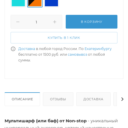
В КОРЗИНУ
КУПИТЬ В 1 КЛИК
Доставка
в любой город России. По
Екатеринбургу
бесплатно от 1500 руб. или
самовывоз
от любой
суммы.
ОПИСАНИЕ
ОТЗЫВЫ
ДОСТАВКА
СА
Мультишарф (или баф) от Non-stop
- уникальный
универсальный аксессуар, который качественно