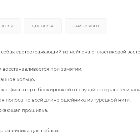
ТЗЫВЫ
ДОСТАВКА
САМОВЫВОЗ
собак светоотражающий из нейлона с пластиковой застеж
о восстанавливается при замятии.
анное кольцо.
жка-фиксатор с блокировкой от случайного расстёгивани
ая полоса по всей длине ошейника из турецкой нити.
ажающая прошивка.
р ошейника для собаки: