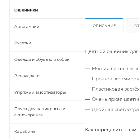
Ошейники
ОПИСАНИЕ
О
Автогамаки
Рулетки
Цветной ошейник для 
Одежда и обувь для собак
Мягкая лента, легк
Велоудочки
Прочное хромиров
Пластиковая застё
Упряжь и амортизаторы
Очень яркая цветн
Пояса для каникросса и
Двойная светоотр
скиджоринга
Как определить разме
Карабины