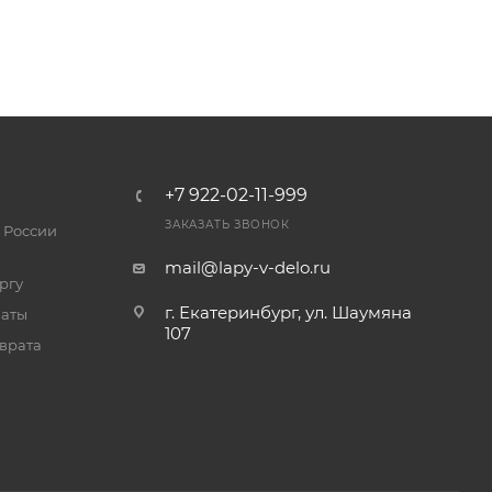
+7 922-02-11-999
ЗАКАЗАТЬ ЗВОНОК
 России
mail@lapy-v-delo.ru
ргу
г. Екатеринбург, ул. Шаумяна
латы
107
врата