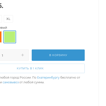
.
XL
овый
В КОРЗИНУ
КУПИТЬ В 1 КЛИК
любой город России. По
Екатеринбургу
бесплатно от
ли
самовывоз
от любой суммы.