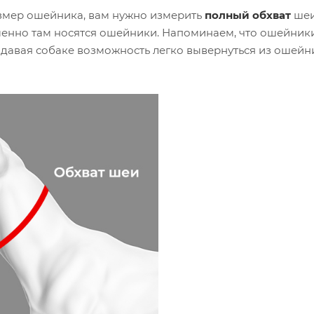
змер ошейника, вам нужно измерить
полный обхват
шеи
менно там носятся ошейники. Напоминаем, что ошейники
е давая собаке возможность легко вывернуться из ошей