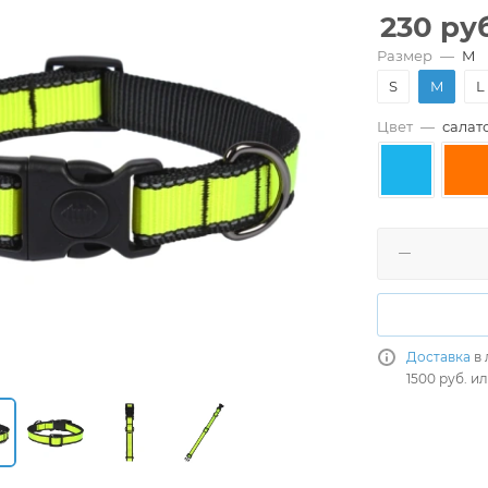
230
руб
Размер
—
M
S
M
L
Цвет
—
салат
Доставка
в 
1500 руб. и