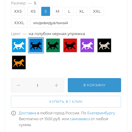
Размер
—
S
XXS
XS
S
M
L
XL
XXL
XXXL
индивидуальный
Цвет
—
на голубом черная упряжка
В КОРЗИНУ
КУПИТЬ В 1 КЛИК
Доставка
в любой город России. По
Екатеринбургу
бесплатно от 1500 руб. или
самовывоз
от любой
суммы.