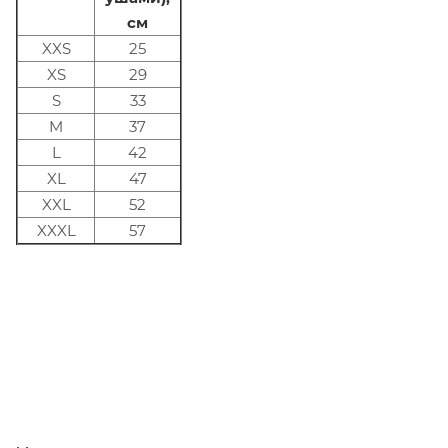
см
XXS
25
XS
29
S
33
M
37
L
42
XL
47
XXL
52
XXXL
57