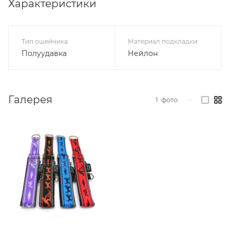
Характеристики
Тип ошейника
Материал подкладки
Полуудавка
Нейлон
Галерея
1
фото
—