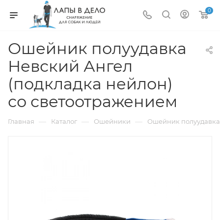
0
Ошейник полуудавка
Невский Ангел
(подкладка нейлон)
со светоотражением
—
—
—
Главная
Каталог
Ошейники
Ошейник полуудавка 