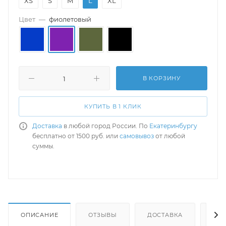
XS
S
M
L
XL
Цвет
—
фиолетовый
В КОРЗИНУ
КУПИТЬ В 1 КЛИК
Доставка
в любой город России. По
Екатеринбургу
бесплатно от 1500 руб. или
самовывоз
от любой
суммы.
ОПИСАНИЕ
ОТЗЫВЫ
ДОСТАВКА
СА