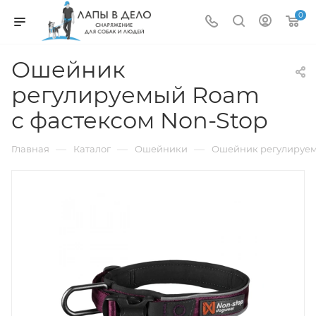
0
Ошейник
регулируемый Roam
с фастексом Non-Stop
—
—
—
Главная
Каталог
Ошейники
Ошейник регулируем