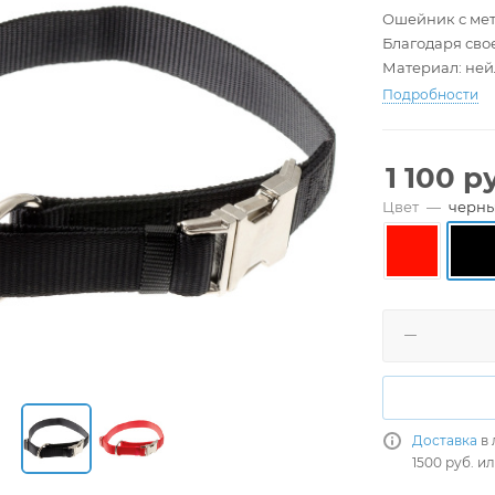
Ошейник с мет
Благодаря сво
Материал: нейл
Подробности
1 100
ру
Цвет
—
черн
Доставка
в 
1500 руб. и