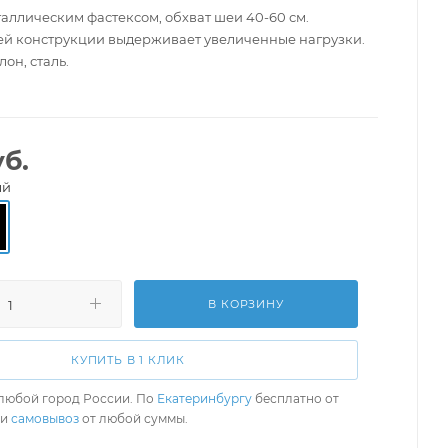
аллическим фастексом, обхват шеи 40-60 см.
ей конструкции выдерживает увеличенные нагрузки.
он, сталь.
б.
ый
В КОРЗИНУ
КУПИТЬ В 1 КЛИК
любой город России. По
Екатеринбургу
бесплатно от
ли
самовывоз
от любой суммы.