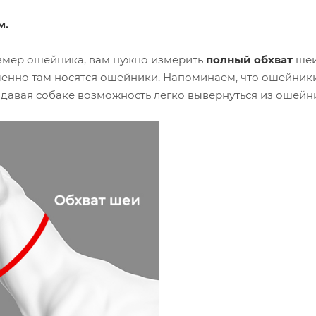
м.
змер ошейника, вам нужно измерить
полный обхват
шеи
менно там носятся ошейники. Напоминаем, что ошейники
е давая собаке возможность легко вывернуться из ошей