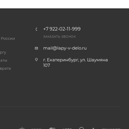
+7 922-02-11-999
ЗАКАЗАТЬ ЗВОНОК
 России
mail@lapy-v-delo.ru
ргу
г. Екатеринбург, ул. Шаумяна
латы
107
врата