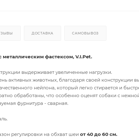
ТЗЫВЫ
ДОСТАВКА
САМОВЫВОЗ
 металлическим фастексом, V.I.Pet.
струкции выдерживает увеличенные нагрузки.
ень активных животных, благодаря своей конструкции 
чественного нейлона, который легко стирается и быстро 
ратно обработаны, что особенно оценят собаки с нежн
зуемая фурнитура - сварная.
ль.
зон регулировки на обхват шеи
от
40 до 60 см.