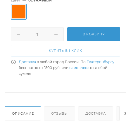
Цвет
—
оранжевый
В КОРЗИНУ
КУПИТЬ В 1 КЛИК
Доставка
в любой город России. По
Екатеринбургу
бесплатно от 1500 руб. или
самовывоз
от любой
суммы.
ОПИСАНИЕ
ОТЗЫВЫ
ДОСТАВКА
СА