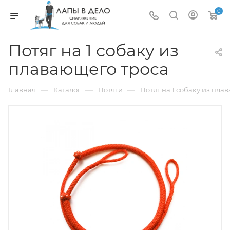
0
Потяг на 1 собаку из
плавающего троса
—
—
—
Главная
Каталог
Потяги
Потяг на 1 собаку из пл