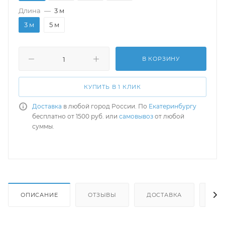
Длина
—
3 м
3 м
5 м
В КОРЗИНУ
КУПИТЬ В 1 КЛИК
Доставка
в любой город России. По
Екатеринбургу
бесплатно от 1500 руб. или
самовывоз
от любой
суммы.
ОПИСАНИЕ
ОТЗЫВЫ
ДОСТАВКА
СА