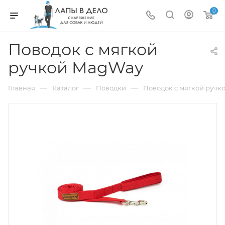
0
Поводок c мягкой
ручкой MagWay
—
—
—
Главная
Каталог
Поводки
Поводок c мягкой руч